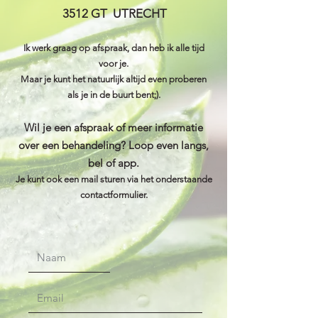
3512 GT UTRECHT
Ik werk graag op afspraak, dan heb ik alle tijd
voor je.
Maar je kunt het natuurlijk altijd even proberen
als je in de buurt bent;).
Wil je een afspraak of meer informatie
over een behandeling? Loop even langs,
bel of app.
Je kunt ook een mail sturen via het onderstaande
contactformulier.