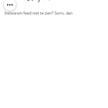
Instagram feed niet te zien? Sorry, dan
gaat er even iets mis. We werken eraan!
Zoek je als zelfstandig kapper, nagelstylist of
masseur een leuke werkplek in het hart van
Utrecht?
Adres
Minrebroederstraat 8
3512 GT UTRECHT
+31 6 549 777 88
Nu boeken
Privacy verklaring
Retourinformatie