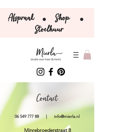
Afspraak
Shop
⚫️
⚫️
Stoelhuur
Contact
06 549 777 88
|
info@mierla.nl
Minrebroederstraat 8