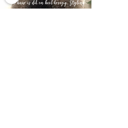
"Mijn haar is dik en heel kroezig. Styling-
producten hebben er
geen vat op."
Na
"Nu is mijn haar zacht, soepel en wordt veel
minder beïnvloed door vochtig weer. "
Steil of krullen?
Je kunt kiezen voor een zo steil als
mogelijk resultaat of krullenreductie. Bij
de laatste variant behoud je je krullen,