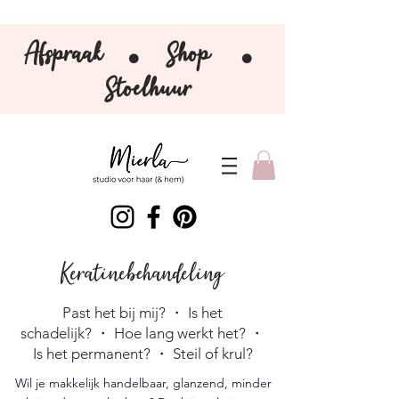
Afspraak
Shop
⚫️
⚫️
Stoelhuur
Keratinebehandeling
Past het bij mij? ・ Is het
schadelijk?
・
Hoe lang werkt het? ・
Is het permanent?
・
Steil of krul?
Wil je makkelijk handelbaar, glanzend, minder