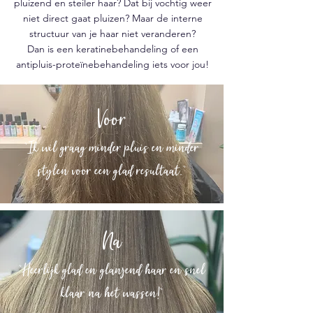
pluizend en steiler haar?
Dat bij vochtig weer
niet direct gaat pluizen?
Maar de interne
structuur van je haar niet veranderen?
Dan is een keratinebehandeling of een
antipluis-proteïnebehandeling iets voor jou!
Voor
"Ik wil graag minder pluis en minder
stylen voor een glad resultaat."
Na
"Heerlijk glad en glanzend haar en snel
klaar na het wassen!"