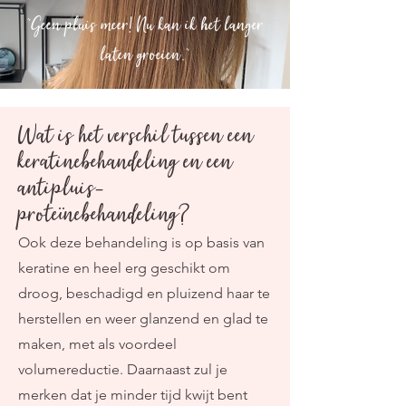
"Geen pluis meer! Nu kan ik het langer
laten groeien."
Wat is het verschil tussen een
keratinebehandeling en een
antipluis-
proteïnebehandeling?
Ook deze behandeling is op basis van
keratine en heel erg geschikt om
droog, beschadigd en pluizend haar te
herstellen en weer glanzend en glad te
maken, met als voordeel
volumereductie. Daarnaast zul je
merken dat je minder tijd kwijt bent