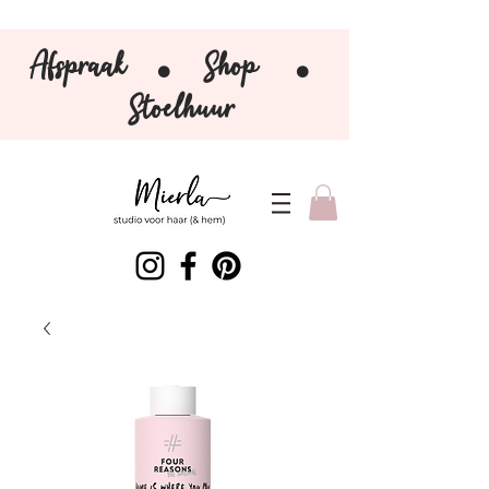
Afspraak
Shop
⚫️
⚫️
Stoelhuur