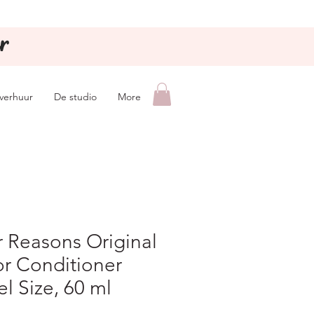
r
lverhuur
De studio
More
 Reasons Original
r Conditioner
el Size, 60 ml