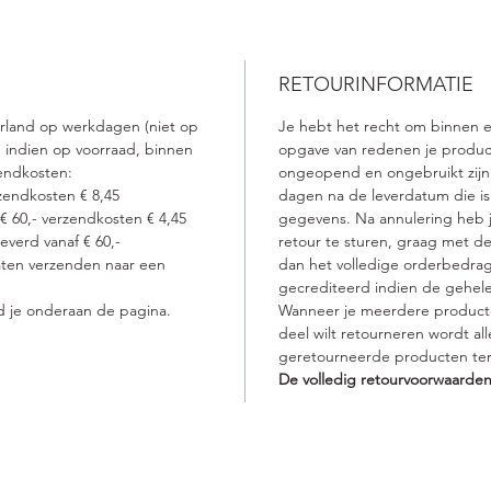
Fruitig
Four Re
RETOURINFORMATIE
100%
erland op werkdagen (niet op
Je hebt het recht om binnen 
100%
 indien op voorraad, binnen
opgave van redenen je produc
100
endkosten:
ongeopend en ongebruikt zijn. 
100%
zendkosten € 8,45
dagen na de leverdatum die is
 € 60,- verzendkosten € 4,45
gegevens. Na annulering heb j
verd vanaf € 60,-
retour te sturen, graag met de
laten verzenden naar een
dan het volledige orderbedrag
gecrediteerd indien de gehel
d je onderaan de pagina.
Wanneer je meerdere product
deel wilt retourneren wordt a
geretourneerde producten ter
De volledig retourvoorwaarden
vacy verklaring
Openingstijden