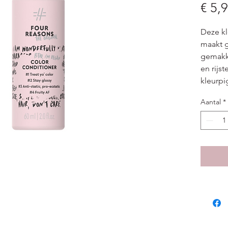
€ 5,
Deze k
maakt g
gemakke
en rijs
kleurpi
zorgen 
Aantal
*
voorkom
Aanbev
Gekleur
Gebruik
Aanbre
minuten
grondig
Geur: