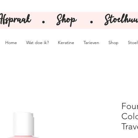
Afspraak
Shop
Stoelhuu
⚫️
⚫️
Home
Wat doe ik?
Keratine
Tarieven
Shop
Stoe
Four
Colo
Trav