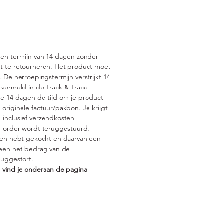
asons:
 Vegan
een termijn van 14 dagen zonder
 Green Choice
t te retourneren. Het product moet
% Empowering
De herroepingstermijn verstrijkt 14
 Value For Money
 vermeld in de Track & Trace
e 14 dagen de tijd om je product
 originele factuur/pakbon. Je krijgt
 inclusief verzendkosten
e order wordt teruggestuurd.
en hebt gekocht en daarvan een
lleen het bedrag van de
uggestort.
 vind je onderaan de pagina.