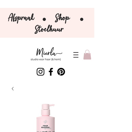
Afspraak
Shop
⚫️
⚫️
Stoelhuur