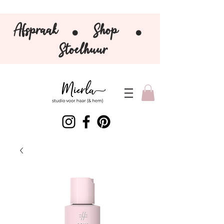
Afspraak
Shop
⚫️
⚫️
Stoelhuur