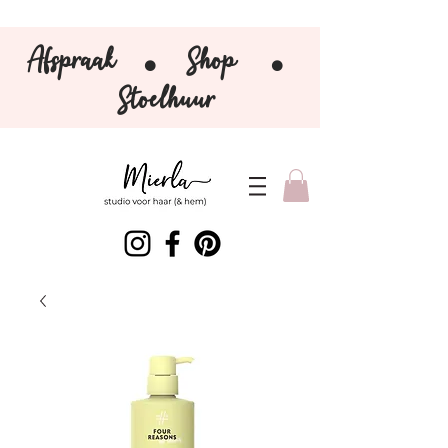
Afspraak
Shop
⚫️
⚫️
Stoelhuur