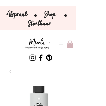
Afspraak
Shop
⚫️
⚫️
Stoelhuur