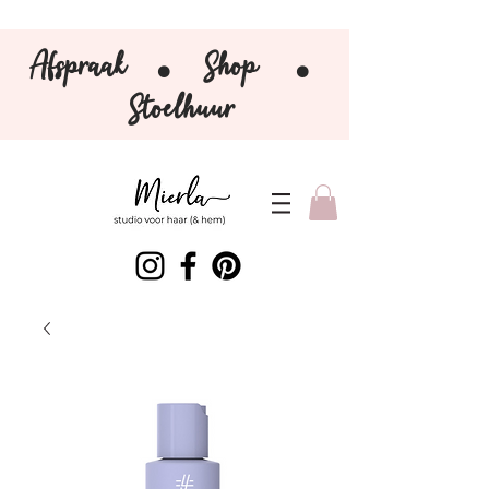
Afspraak
Shop
⚫️
⚫️
Stoelhuur