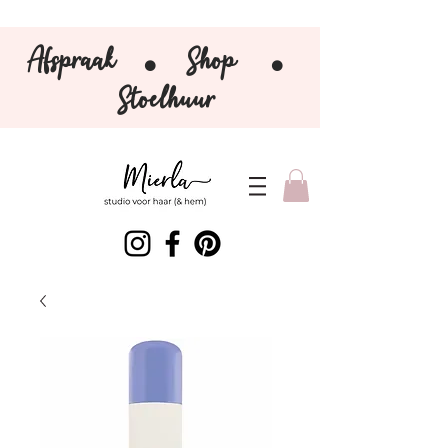
Afspraak
Shop
⚫️
⚫️
Stoelhuur