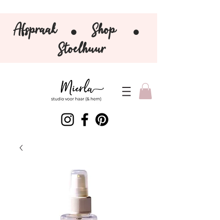
Afspraak
Shop
⚫️
⚫️
Stoelhuur