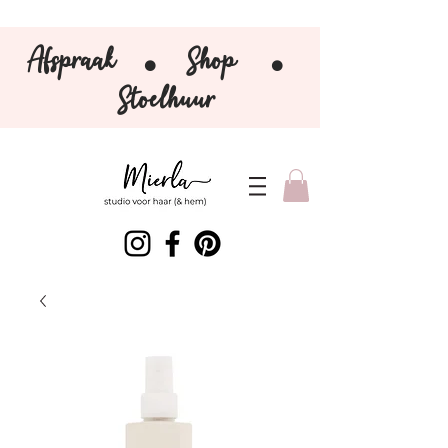
Afspraak
Shop
⚫️
⚫️
Stoelhuur