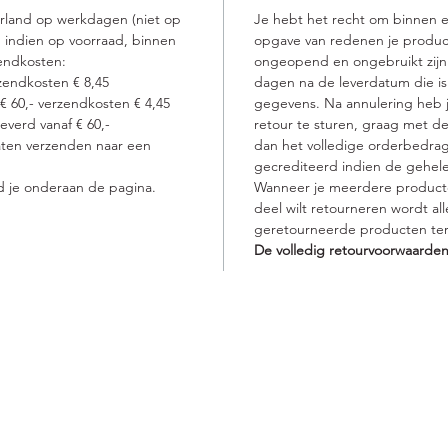
erland op werkdagen (niet op
Je hebt het recht om binnen 
 indien op voorraad, binnen
opgave van redenen je produc
endkosten:
ongeopend en ongebruikt zijn. 
zendkosten € 8,45
dagen na de leverdatum die is
 € 60,- verzendkosten € 4,45
gegevens. Na annulering heb j
verd vanaf € 60,-
retour te sturen, graag met de
laten verzenden naar een
dan het volledige orderbedrag
gecrediteerd indien de gehel
d je onderaan de pagina.
Wanneer je meerdere product
deel wilt retourneren wordt a
geretourneerde producten ter
De volledig retourvoorwaarden
vacy verklaring
Openingstijden
Ik werk graag op afsp
dan heb ik alle tijd vo
binnen lopen staat natuu
tourinformatie
Op woensdag en donde
mogelijk.