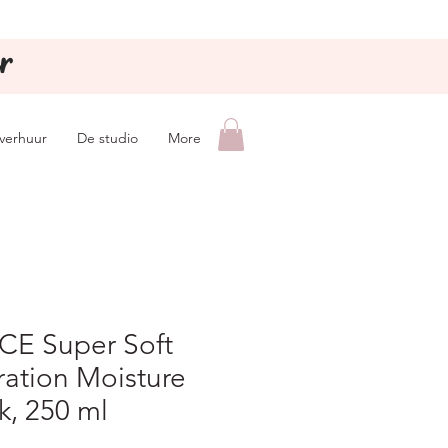
r
lverhuur
De studio
More
CE Super Soft
ation Moisture
, 250 ml