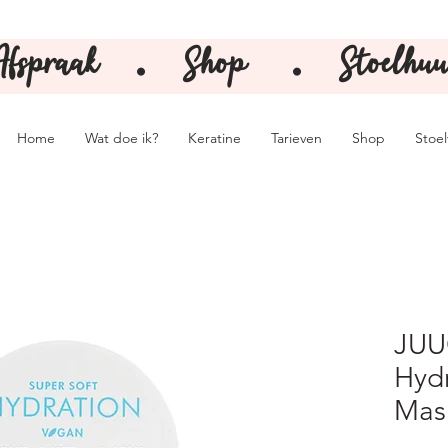
Afspraak
Shop
Stoelhuu
⚫️
⚫️
Home
Wat doe ik?
Keratine
Tarieven
Shop
Stoe
JUU
Hydr
Mask