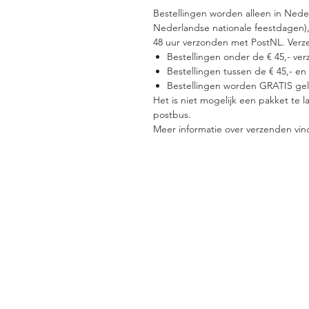
Bestellingen worden alleen in Ned
Nederlandse nationale feestdagen),
48 uur verzonden met PostNL. Verz
Bestellingen onder de € 45,- ver
Bestellingen tussen de € 45,- en
Bestellingen worden GRATIS gele
Het is niet mogelijk een pakket te 
postbus.
Meer informatie over verzenden vin
Adres
Pri
Minrebroederstraat 8
3512 GT UTRECHT
+31 6 549 777 88
Re