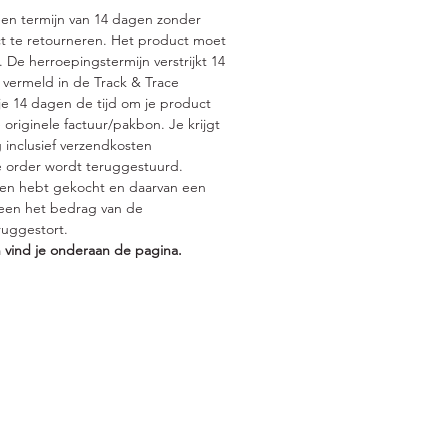
een termijn van 14 dagen zonder
t te retourneren. Het product moet
De herroepingstermijn verstrijkt 14
 vermeld in de Track & Trace
e 14 dagen de tijd om je product
 originele factuur/pakbon. Je krijgt
 inclusief verzendkosten
e order wordt teruggestuurd.
en hebt gekocht en daarvan een
lleen het bedrag van de
uggestort.
 vind je onderaan de pagina.
raak, van dinsdag tot en met zaterdag,
or je. Maar even
rlijk vrij;).
rdag is een afspraak in de avond ook