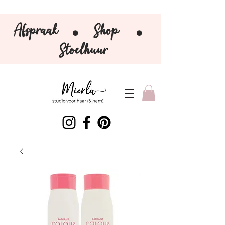
Afspraak
Shop
⚫️
⚫️
Stoelhuur