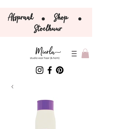
Afspraak
Shop
⚫️
⚫️
Stoelhuur