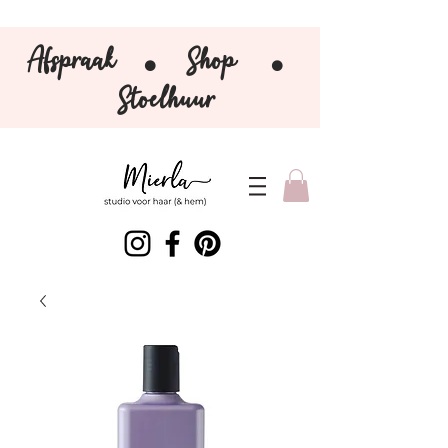
Afspraak
Shop
⚫️
⚫️
Stoelhuur