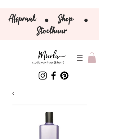
Afspraak
Shop
⚫️
⚫️
Stoelhuur