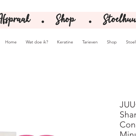
Afspraak
Shop
Stoelhuu
⚫️
⚫️
Home
Wat doe ik?
Keratine
Tarieven
Shop
Stoe
JUU
Sha
Cond
Min