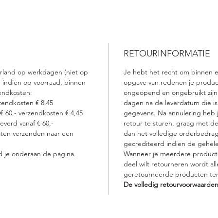
Softly 
product
op de h
Activee
goed na
RETOURINFORMATIE
rijke, 
erland op werkdagen (niet op
Je hebt het recht om binnen 
Herhaal
 indien op voorraad, binnen
opgave van redenen je produc
Juuce S
endkosten:
ongeopend en ongebruikt zijn. 
Breng e
zendkosten € 8,45
dagen na de leverdatum die is
Softly 
 € 60,- verzendkosten € 4,45
gegevens. Na annulering heb j
lengten
verd vanaf € 60,-
retour te sturen, graag met de
punten 
laten verzenden naar een
dan het volledige orderbedrag
gecrediteerd indien de gehel
conditi
d je onderaan de pagina.
Wanneer je meerdere product
en spoe
deel wilt retourneren wordt a
Voor he
geretourneerde producten ter
Juuce 
De volledig retourvoorwaarden
conditi
Wissel 
second