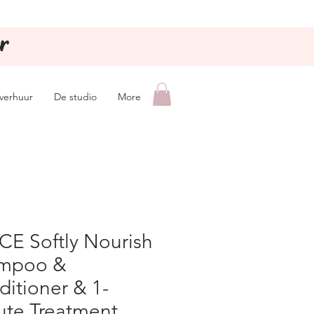
r
lverhuur
De studio
More
CE Softly Nourish
mpoo &
itioner & 1-
ute Treatment