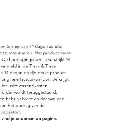
Nourish shampoo en verdeel het
 over het haar. Masseer zachtjes
oofdhuid en door het haar.
r de shampoo door het haar
t te maken, zo wordt er een
luxueuze schuimlaag gecreëerd.
een termijn van 14 dagen zonder
 indien nodig en vervolg met
t te retourneren. Het product moet
oftlty conditioner.
De herroepingstermijn verstrijkt 14
en kleine hoeveelheid Juuce
 vermeld in de Track & Trace
Nourish conditioner aan op de
e 14 dagen de tijd om je product
, vanaf het midden tot in de
 originele factuur/pakbon. Je krijgt
van het haar. Laat de
 inclusief verzendkosten
e order wordt teruggestuurd.
oner 1 tot 2 minuten intrekken
en hebt gekocht en daarvan een
l daarna goed uit.
lleen het bedrag van de
t beste resultaat, gebruik de
uggestort.
Softly Nourish shampoo en
 vind je onderaan de pagina.
oner regelmatig.
de conditioner af met de 60
en herstelbehandeling met