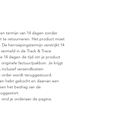
scherming, tot volume, tot
inish met textuur, het Control
-assortiment heeft het allemaal.
een termijn van 14 dagen zonder
t te retourneren. Het product moet
De herroepingstermijn verstrijkt 14
 vermeld in de Track & Trace
e 14 dagen de tijd om je product
 originele factuur/pakbon. Je krijgt
 inclusief verzendkosten
e order wordt teruggestuurd.
en hebt gekocht en daarvan een
lleen het bedrag van de
uggestort.
 vind je onderaan de pagina.