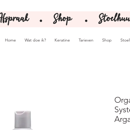
Afspraak
Shop
Stoelhuu
⚫️
⚫️
Home
Wat doe ik?
Keratine
Tarieven
Shop
Stoe
Org
Sys
Arga