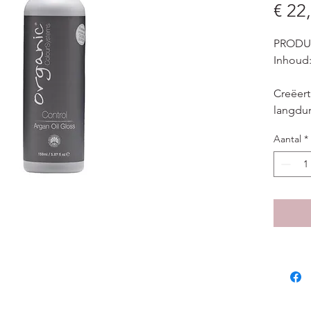
€ 22
PRODU
Inhoud:
Creëert
langdur
Aantal
*
Organic
complee
styling
Systems
spuitbu
chemis
hebben
styling
uitstek
maar g
gezond