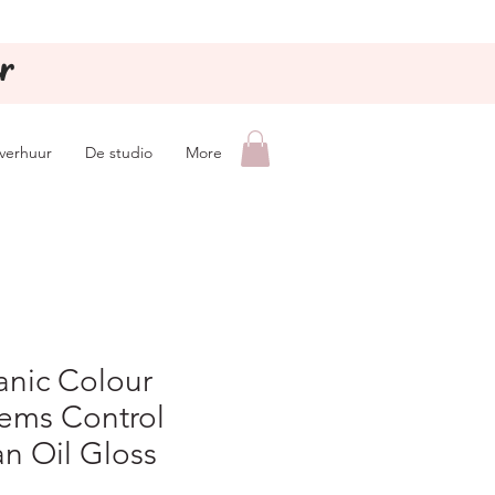
r
lverhuur
De studio
More
anic Colour
tems Control
n Oil Gloss