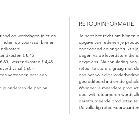
hittebe
matte f
Styling
RETOURINFORMATIE
erland op werkdagen (niet op
Je hebt het recht om binnen 
 indien op voorraad, binnen
opgave van redenen je produc
endkosten:
ongeopend en ongebruikt zijn. 
zendkosten € 8,45
dagen na de leverdatum die is
 € 60,- verzendkosten € 4,45
gegevens. Na annulering heb j
verd vanaf € 60,-
retour te sturen, graag met de
laten verzenden naar een
dan het volledige orderbedrag
gecrediteerd indien de gehel
d je onderaan de pagina.
Wanneer je meerdere product
deel wilt retourneren wordt a
geretourneerde producten ter
De volledig retourvoorwaarden
vacy verklaring
Openingstijden