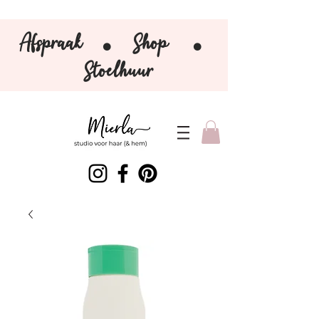
Afspraak
Shop
⚫️
⚫️
Stoelhuur