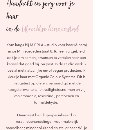
Aandacht en zorg voor je
haar
in de
Utrechtse binnenstad
Kom langs bij MIERLA - studio voor haar (& hem)
in de Minrebroederstraat 8. Ik neem uitgebreid
de tijd om samen je wensen te vertalen naar een
kapsel dat goed bij jou past. In de studio werk ik
veelal met natuurlijke en/of vegan producten. Ik
kleur je haar met Organic Colour Systems.
Dit is
niet getest op dieren, vervaardigd met de
hoogste kwaliteits- en veiligheidsnormen en vrij
van ammonia, resorcinol, parabenen en
formaldehyde.
Daarnaast ben ik gespecialiseerd in
keratinebehandelingen voor makkelijk
handelbaar, minder pluizend en steiler haar. Wil je