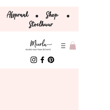
Afspraak
Shop
⚫️
⚫️
Stoelhuur