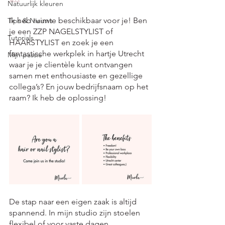
Natuurlijk kleuren
Ik heb ruimte beschikbaar voor je! Ben 
Tips & Nieuws
je een ZZP NAGELSTYLIST of 
Tutorials
HAARSTYLIST en zoek je een 
fantastische werkplek in hartje Utrecht 
Mijn passie
waar je je clientèle kunt ontvangen 
samen met enthousiaste en gezellige 
collega’s? En jouw bedrijfsnaam op het 
raam? Ik heb de oplossing!
De stap naar een eigen zaak is altijd 
spannend. In mijn studio zijn stoelen 
flexibel of voor vaste dagen 