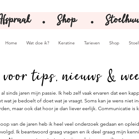
Afspraak
Shop
Stoelhuu
⚫️
⚫️
Home
Wat doe ik?
Keratine
Tarieven
Shop
Stoe
 voor tips, nieuws & we
 al sinds jaren mijn passie. Ik heb zelf vaak ervaren dat een kapp
pt wat je bedoelt of doet wat je vraagt. Soms kan je wens niet i
den, maar ook dat hoor je dan liever eerlijk. Communicatie is 
 loop van de jaren heb ik
heel veel onderzoek gedaan en oplei
evolgd.
Ik beantwoord graag vragen en ik deel graag mijn kenn