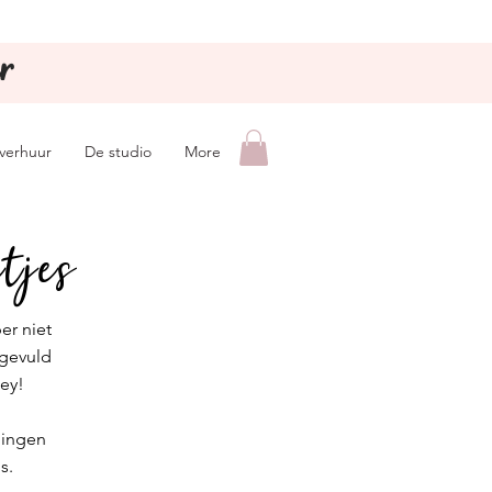
r
lverhuur
De studio
More
etjes
er niet
ngevuld
key!
dingen
is.