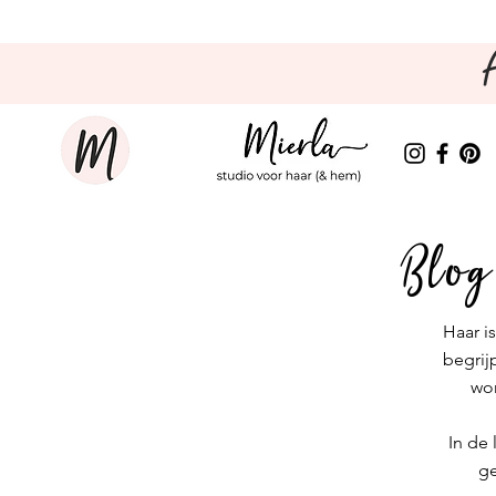
Blog
Haar is
begrij
wor
In de
g