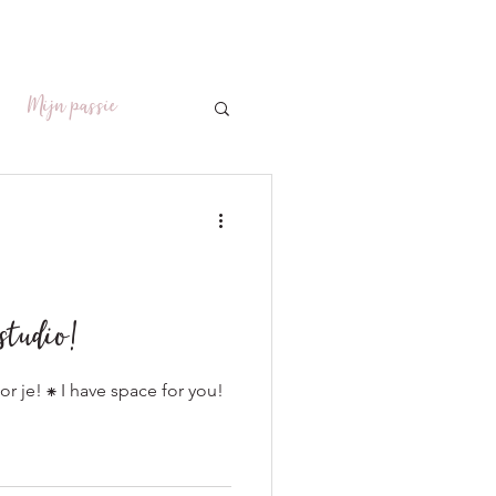
Mijn passie
studio!
r je! ⁕ I have space for you!