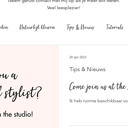
Neem gerust contact met mij op als je meer wilt weten.
Veel leesplezier!
roken
Natuurlijk kleuren
Tips & Nieuws
Tutorials
20 apr 2023
Tips & Nieuws
Come join us at the 
Ik heb ruimte beschikbaar voo