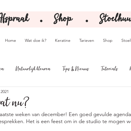
Afspraak
Shop
Stoelhuu
⚫️
⚫️
Home
Wat doe ik?
Keratine
Tarieven
Shop
Stoe
ken
Natuurlijk kleuren
Tips & Nieuws
Tutorials
 2021
wat nu?
e laatste weken van december! Een goed gevulde agenda,
esprekken. Het is een feest om in de studio te mogen w