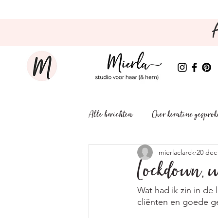
Alle berichten
Over keratine gespro
mierlaclarck
20 dec
Lockdown, 
Wat had ik zin in d
cliënten en goede g