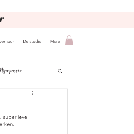
r
lverhuur
De studio
More
Mijn passie
 superlieve 
erken.