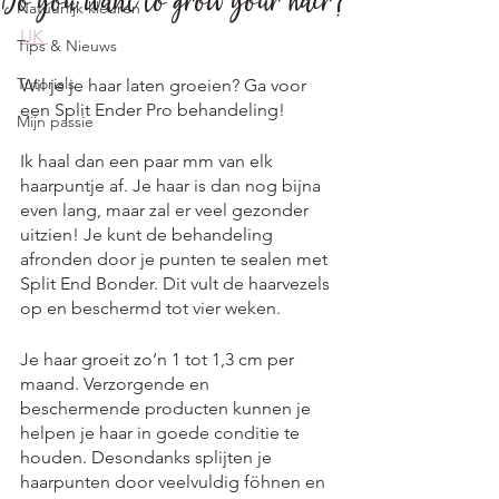
Do you want to grow your hair?
Natuurlijk kleuren
UK 
Tips & Nieuws
Tutorials
Wil je je haar laten groeien? Ga voor 
een Split Ender Pro behandeling!
Mijn passie
Ik haal dan een paar mm van elk 
haarpuntje af. Je haar is dan nog bijna 
even lang, maar zal er veel gezonder 
uitzien! Je kunt de behandeling 
afronden door je punten te sealen met 
Split End Bonder. Dit vult de haarvezels 
op en beschermd tot vier weken.
Je haar groeit zo’n 1 tot 1,3 cm per 
maand. Verzorgende en 
beschermende producten kunnen je 
helpen je haar in goede conditie te 
houden. Desondanks splijten je 
haarpunten door veelvuldig föhnen en 