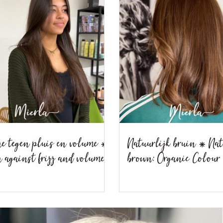
ne tegen pluis en volume ⁕
Natuurlijk bruin ⁕ Na
n against frizz and volume
brown: Organic Colour