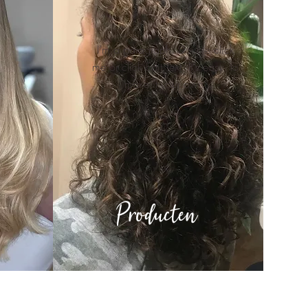
I’m a paragraph. Double click
me or click Edit Text. It's easy to
make it your own.
Producten