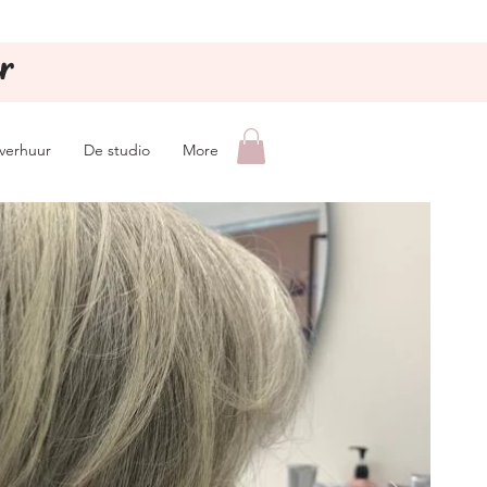
r
lverhuur
De studio
More