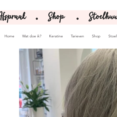
Afspraak
Shop
Stoelhuu
⚫️
⚫️
Home
Wat doe ik?
Keratine
Tarieven
Shop
Stoe