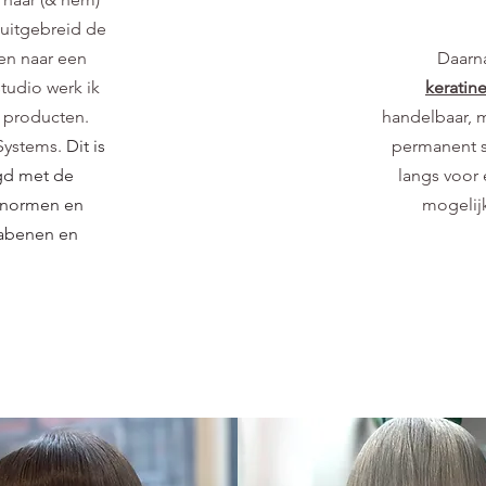
 uitgebreid de
en naar een
Daarna
studio werk ik
keratin
n producten.
handelbaar, m
 Systems.
Dit is
permanent s
igd met de
langs voor
dsnormen en
mogelijk
rabenen en