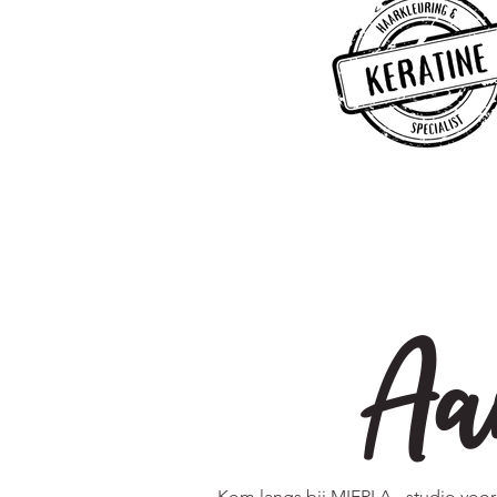
Aa
Kom langs bij MIERLA - studio voor