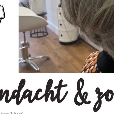
ndacht & z
 haar (& hem)