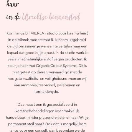
haar
in de
Utrechtse binnenstad
Kom langs bij MIERLA - studio voor haar (& hem)
in de Minrebroederstraat 8. Ik neem uitgebreid
de tijd om samen je wensen te vertalen naar een
kapsel dat goed bij jou past. In de studio werk ik
veelal met natuurlijke en/of vegan producten. Ik
kleur je haar met Organic Colour Systems.
Dit is
niet getest op dieren, vervaardigd met de
hoogste kwaliteits- en veiligheidsnormen en vrij
van ammonia, resorcinol, parabenen en
formaldehyde.
Daarnaast ben ik gespecialiseerd in
keratinebehandelingen voor makkelijk
handelbaar, minder pluizend en steiler haar. Wil je
permanent steil haar? Ook dat is mogelijk, kom
langs voor een consult, dan bespreken we de