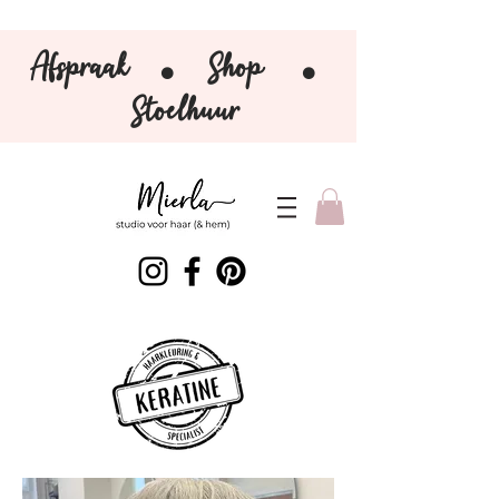
Afspraak
Shop
⚫️
⚫️
Stoelhuur