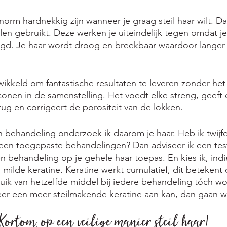
orm hardnekkig zijn wanneer je graag steil haar wilt. 
len gebruikt. Deze werken je uiteindelijk tegen omdat je
igd. Je haar wordt droog en breekbaar waardoor langer 
wikkeld om fantastische resultaten te leveren zonder het
conen in de samenstelling. Het voedt elke streng, geeft d
rug en corrigeert de porositeit van de lokken.
n behandeling onderzoek ik daarom je haar. Heb ik twijfe
een toegepaste behandelingen? Dan adviseer ik een test
n behandeling op je gehele haar toepas. En kies ik, indi
 milde keratine. Keratine werkt cumulatief, dit betekent 
ruik van hetzelfde middel bij iedere behandeling tóch wor
eer een meer steilmakende keratine aan kan, dan gaan w
Kortom, op een veilige manier steil haar!