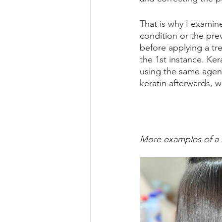
That is why I examine
condition or the pre
before applying a tre
the 1st instance. Ke
using the same agent
keratin afterwards, we
More examples of a ke