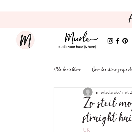
Alle berichten
Over keratine gespro
mierlaclarck
7 mrt 
Zo steil mo
straight ha
UK 