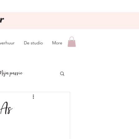
r
lverhuur
De studio
More
Mijn passie
 As