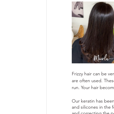
Frizzy hair can be ve
are often used. Thes
run. Your hair become
Our keratin has been
and silicones in the f
and correcting the po