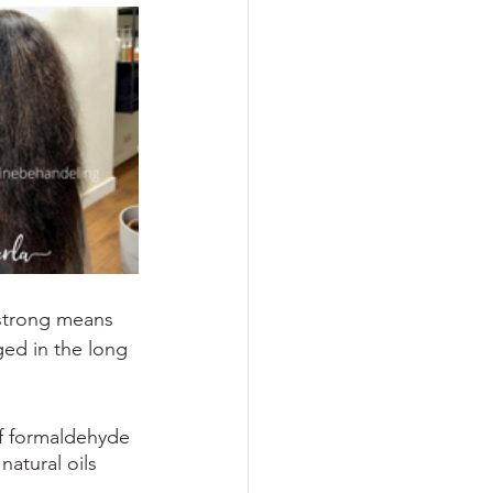
 strong means 
ed in the long 
of formaldehyde 
natural oils 