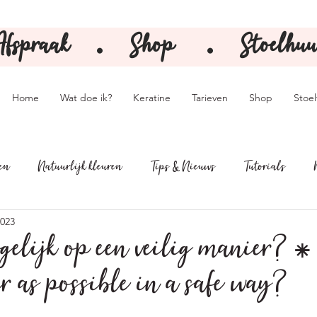
Afspraak
Shop
Stoelhuu
⚫️
⚫️
Home
Wat doe ik?
Keratine
Tarieven
Shop
Stoe
ken
Natuurlijk kleuren
Tips & Nieuws
Tutorials
2023
gelijk op een veilig manier? ⁕
ir as possible in a safe way?