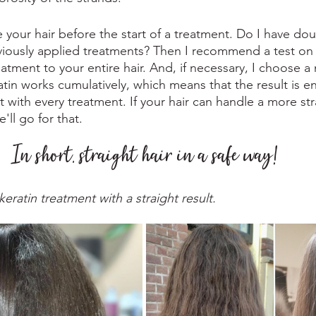
 your hair before the start of a treatment. Do I have do
viously applied treatments? Then I recommend a test on 
atment to your entire hair. And, if necessary, I choose a m
ratin works cumulatively, which means that the result is
 with every treatment. If your hair can handle a more st
'll go for that.  
In short, straight hair in a safe way!
ratin treatment with a straight result.