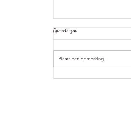
Opmerkingen
Plaats een opmerking...
Keratine tegen pluis en volume ⁕
Keratin against frizz and volume
Adres
Pri
Minrebroederstraat 8
3512 GT UTRECHT
+31 6 549 777 88
Re