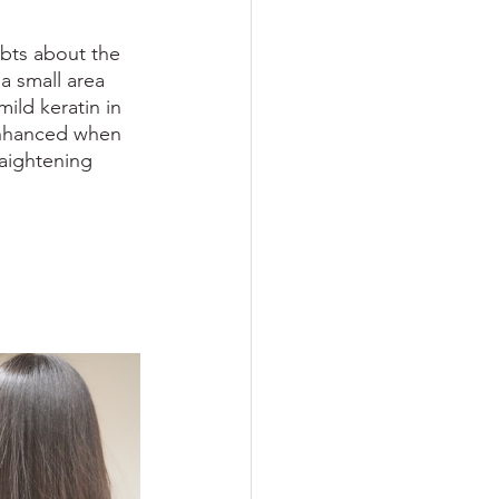
ubts about the 
a small area 
ild keratin in 
 enhanced when 
raightening 