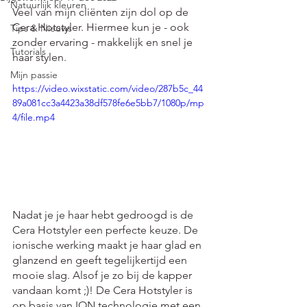
Natuurlijk kleuren
Veel van mijn cliënten zijn dol op de 
Cera Hotstyler. Hiermee kun je - ook 
Tips & Nieuws
zonder ervaring - makkelijk en snel je 
Tutorials
haar stylen.
Mijn passie
https://video.wixstatic.com/video/287b5c_44
89a081cc3a4423a38df578fe6e5bb7/1080p/mp
4/file.mp4
Nadat je je haar hebt gedroogd is de 
Cera Hotstyler een perfecte keuze. De 
ionische werking maakt je haar glad en 
glanzend en geeft tegelijkertijd een 
mooie slag. Alsof je zo bij de kapper 
vandaan komt ;)! De Cera Hotstyler is 
op basis van ION technologie met een 