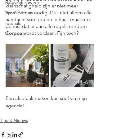
Natuurlijk kleuren
kleinschaligheid zijn er niet meer 
mensen dan nodig. Dus niet alleen alle 
Tips & Nieuws
aandacht voor jou en je haar, maar ook 
Tutorials
de rust dat er aan alle regels rondom 
Corona wordt voldaan. Fijn toch?  
Mijn passie
Een afspraak maken kan snel via mijn 
agenda
! 
Tips & Nieuws