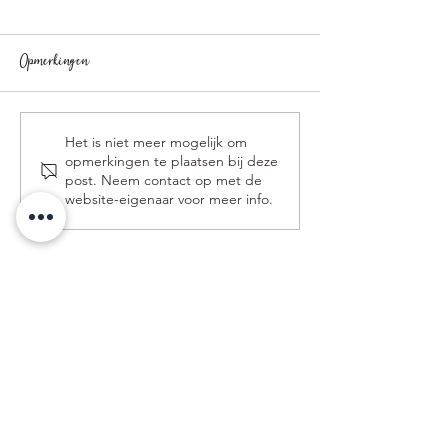
Opmerkingen
Wil je je haar laten groeien?
Duurzaamheid is ee
Het is niet meer mogelijk om
opmerkingen te plaatsen bij deze
⁕ Do you want to grow your
Sustainability is a
post. Neem contact op met de
website-eigenaar voor meer info.
hair?
Adres
Minrebroederstraat 8
3512 GT UTRECHT
+31 6 549 777 88
Nu boeken
Privacy verklaring